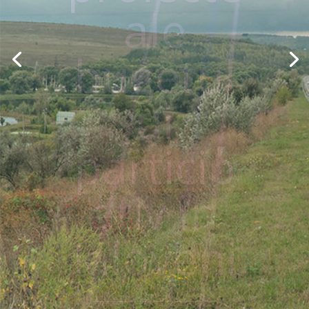
despre
orașul
Ialoveni
Accesează aici!