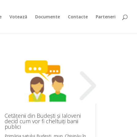
e
Votează
Documente
Contacte
Parteneri
Cetățenii din Budești și Ialoveni
decid cum vor fi cheltuiți banii
publici
Primăria satului Budești, mun. Chișinău în