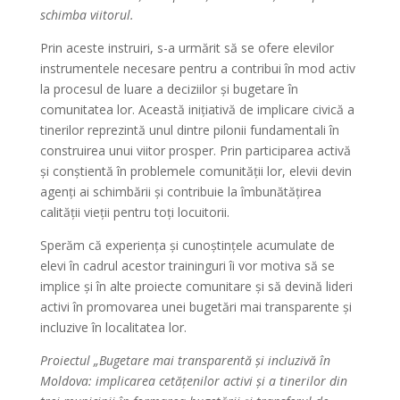
schimba viitorul.
Prin aceste instruiri, s-a urmărit să se ofere elevilor
instrumentele necesare pentru a contribui în mod activ
la procesul de luare a deciziilor și bugetare în
comunitatea lor. Această inițiativă de implicare civică a
tinerilor reprezintă unul dintre pilonii fundamentali în
construirea unui viitor prosper. Prin participarea activă
și conștientă în problemele comunității lor, elevii devin
agenți ai schimbării și contribuie la îmbunătățirea
calității vieții pentru toți locuitorii.
Sperăm că experiența și cunoștințele acumulate de
elevi în cadrul acestor traininguri îi vor motiva să se
implice și în alte proiecte comunitare și să devină lideri
activi în promovarea unei bugetări mai transparente și
incluzive în localitatea lor.
Proiectul
„Bugetare mai transparentă și incluzivă în
Moldova: implicarea cetățenilor activi și a tinerilor din