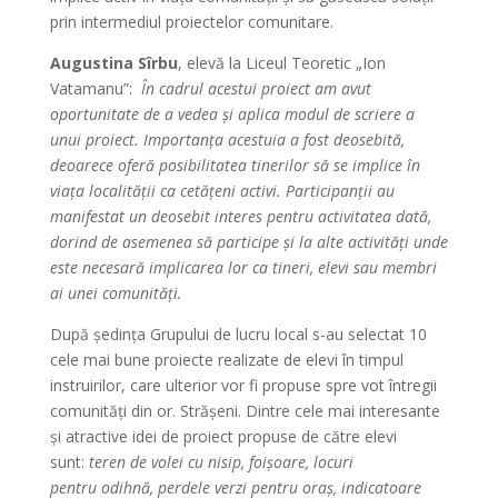
prin intermediul proiectelor comunitare.
Augustina Sîrbu
, elevă la Liceul Teoretic „Ion
Vatamanu”:
În cadrul acestui proiect am avut
oportunitate de a vedea și aplica modul de scriere a
unui proiect. Importanța acestuia a fost deosebită,
deoarece oferă posibilitatea tinerilor să se implice în
viața localității ca cetățeni activi. Participanții au
manifestat un deosebit interes pentru activitatea dată,
dorind de asemenea să participe și la alte activități unde
este necesară implicarea lor ca tineri, elevi sau membri
ai unei comunități.
După ședința Grupului de lucru local s-au selectat 10
cele mai bune proiecte realizate de elevi în timpul
instruirilor, care ulterior vor fi propuse spre vot întregii
comunități din or. Strășeni. Dintre cele mai interesante
și atractive idei de proiect propuse de către elevi
sunt:
teren de volei cu nisip, foișoare, locuri
pentru odihnă, perdele verzi pentru oraș, indicatoare