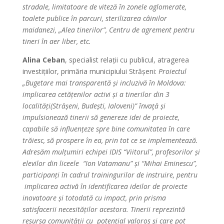
stradale, limitatoare de viteză în zonele aglomerate,
toalete publice în parcuri, sterilizarea câinilor
maidanezi, „Alea tinerilor”, Centru de agrement pentru
tineri în aer liber, etc.
Alina Ceban
, specialist relații cu publicul, atragerea
investițiilor, primăria municipiului Strășeni:
Proiectul
„Bugetare mai transparentă și incluzivă în Moldova:
implicarea cetățenilor activi și a tinerilor din 3
localități(Strășeni, Budești, Ialoveni)” învaţă și
impulsionează tinerii să genereze idei de proiecte,
capabile să influențeze spre bine comunitatea în care
trăiesc, să prospere în ea, prin tot ce se implementează.
Adresăm mulțumiri echipei IDIS “Viitorul”, profesorilor și
elevilor din liceele “Ion Vatamanu” și “Mihai Eminescu”,
participanți în cadrul trainingurilor de instruire, pentru
implicarea activă în identificarea ideilor de proiecte
inovatoare și totodată cu impact, prin prisma
satisfacerii necesităților acestora. Tinerii reprezintă
resursa comunității cu potențial valoros și care pot