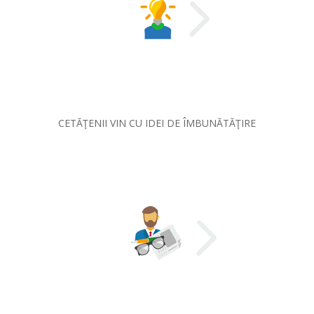
CETĂŢENII VIN CU IDEI DE ÎMBUNĂTĂŢIRE